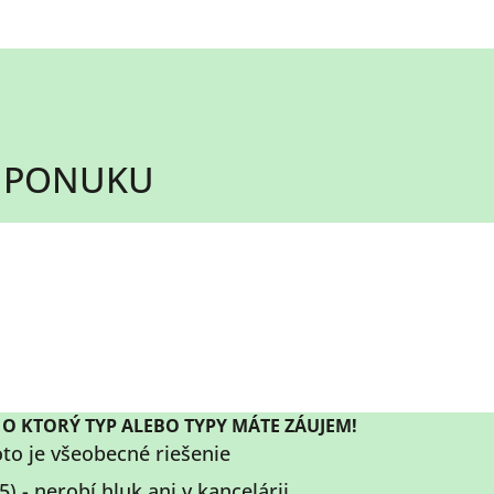
Ú PONUKU
, O KTORÝ TYP ALEBO TYPY MÁTE ZÁUJEM!
oto je všeobecné riešenie
) - nerobí hluk ani v kancelárii