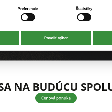
Preferencie
Štatistiky
OVÝCH PARTNEROV PONÚKAM
Povoliť výber
 SA NA BUDÚCU SPOL
Cenová ponuka