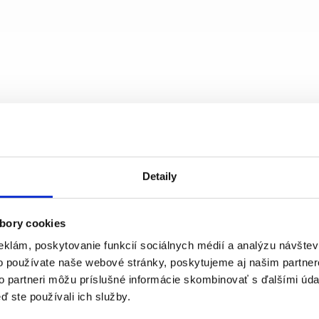
Detaily
ali. Okrem samotnej výroby etikiet na kotúčoch sa zaoberá
bory cookies
né v nadnárodných spoločnostiach nám umožňujú poskytovať
eklám, poskytovanie funkcií sociálnych médií a analýzu návšte
o zložitejšie hologramové etikety.
o používate naše webové stránky, poskytujeme aj našim partner
to partneri môžu príslušné informácie skombinovať s ďalšími údaj
ponúkame aj komplexné riešenia, pričom od začia
ď ste používali ich služby.
m prípade potrebný iba minimálny zásah zákazník