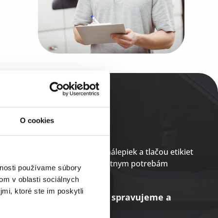
O cookies
me tlačou etikiet, výrobou nálepiek a tlačou etikiet
 služby, ktoré vyhovujú konkrétnym potrebám
vnosti používame súbory
om v oblasti sociálnych
mi, ktoré ste im poskytli
tku do konca dohliadame, spravujeme a
a.