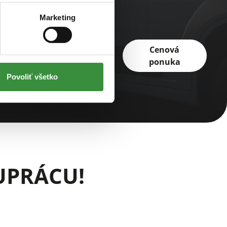
Marketing
E MOŽNOSŤ
Cenová
ponuka
Povoliť všetko
UPRÁCU!