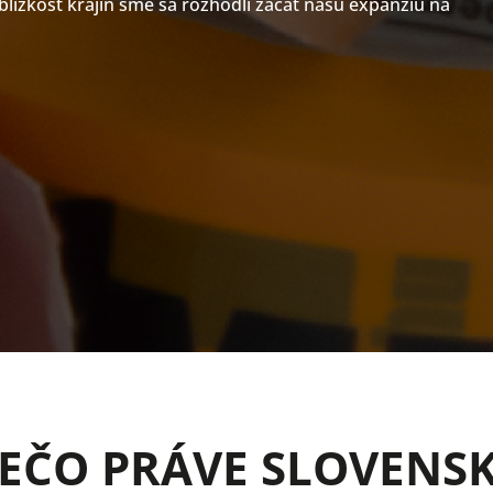
blízkosť krajín sme sa rozhodli začať našu expanziu na
EČO PRÁVE SLOVENS