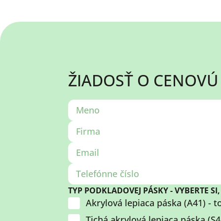
ŽIADOSŤ O CENOV
TYP PODKLADOVEJ PÁSKY - VYBERTE SI
Akrylová lepiaca páska (A41) - t
Tichá akrylová lepiaca páska (S45