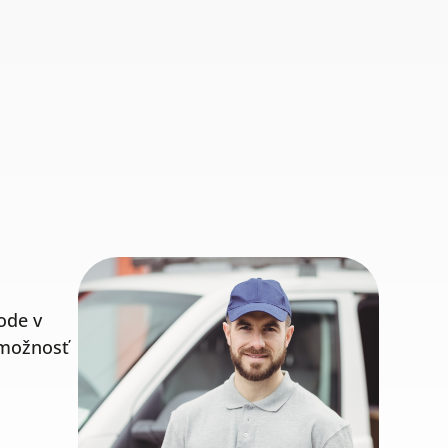
ode v
 možnosť