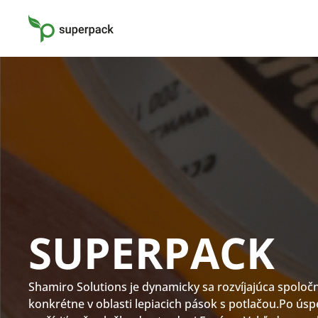
SUPERPACK
Shamiro Solutions je dynamicky sa rozvíjajúca spoloč
konkrétne v oblasti lepiacich pások s potlačou.Po ú