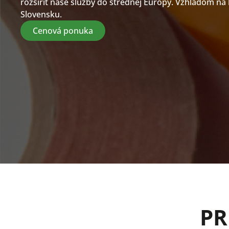
rozšíriť naše služby do strednej Európy. Vzhľadom na 
Slovensku.
Cenová ponuka
PR