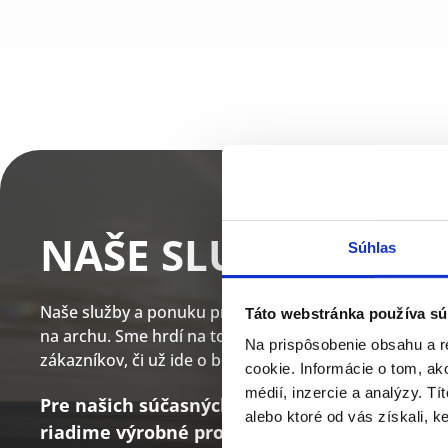
NAŠE SLUŽBY
Súhlas
Naše služby a ponuku produktov sme postupne rozširov
Táto webstránka používa sú
na archu. Sme hrdí na to, že naše skúsenosti získa
Na prispôsobenie obsahu a r
zákazníkov, či už ide o bežné papierové etikety alebo 
cookie. Informácie o tom, ak
médií, inzercie a analýzy. Tí
Pre našich súčasných i budúcich partnerov 
alebo ktoré od vás získali, ke
riadime výrobné procesy tak, aby bol v dano